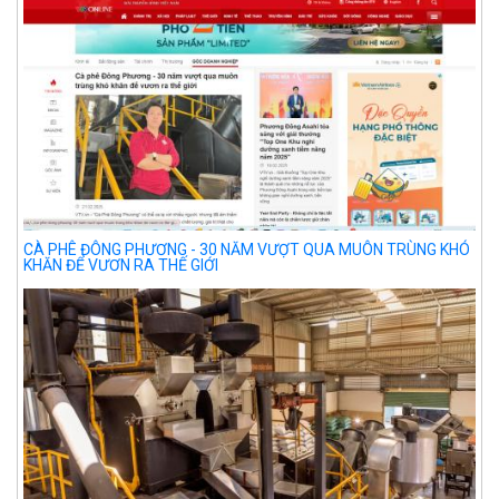
CÀ PHÊ ĐÔNG PHƯƠNG - 30 NĂM VƯỢT QUA MUÔN TRÙNG KHÓ
KHĂN ĐỂ VƯƠN RA THẾ GIỚI