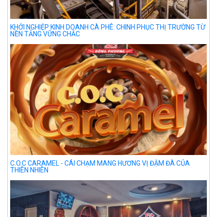
KHỞI NGHIỆP KINH DOANH CÀ PHÊ: CHINH PHỤC THỊ TRƯỜNG TỪ
NỀN TẢNG VỮNG CHẮC
C.O.C CARAMEL - CÁI CHẠM MANG HƯƠNG VỊ ĐẬM ĐÀ CỦA
THIÊN NHIÊN