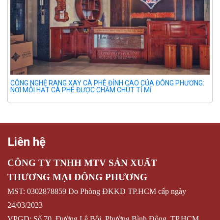
CÔNG NGHỆ RANG XAY CÀ PHÊ ĐỈNH CAO CỦA ĐÔNG PHƯƠNG:
NƠI MỖI HẠT CÀ PHÊ ĐƯỢC CHĂM CHÚT TỈ MỈ
Liên hệ
CÔNG TY TNHH MTV SẢN XUẤT
THƯƠNG MẠI ĐÔNG PHƯƠNG
MST: 0302878859 Do Phòng ĐKKD TP.HCM cấp ngày
24/03/2023
VPGD: Số 70, Đường Lê Bôi, Phường Bình Đông, TP.HCM