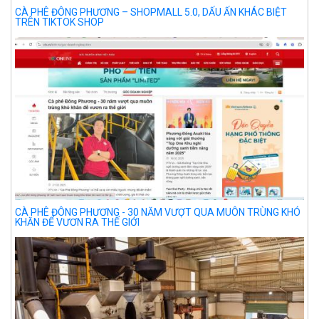
CÀ PHÊ ĐÔNG PHƯƠNG – SHOPMALL 5.0, DẤU ẤN KHÁC BIỆT
TRÊN TIKTOK SHOP
CÀ PHÊ ĐÔNG PHƯƠNG - 30 NĂM VƯỢT QUA MUÔN TRÙNG KHÓ
KHĂN ĐỂ VƯƠN RA THẾ GIỚI