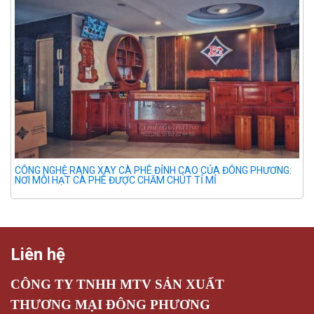
CÔNG NGHỆ RANG XAY CÀ PHÊ ĐỈNH CAO CỦA ĐÔNG PHƯƠNG:
NƠI MỖI HẠT CÀ PHÊ ĐƯỢC CHĂM CHÚT TỈ MỈ
Liên hệ
CÔNG TY TNHH MTV SẢN XUẤT
THƯƠNG MẠI ĐÔNG PHƯƠNG