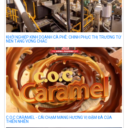
KHỞI NGHIỆP KINH DOANH CÀ PHÊ: CHINH PHỤC THỊ TRƯỜNG TỪ
NỀN TẢNG VỮNG CHẮC
C.O.C CARAMEL - CÁI CHẠM MANG HƯƠNG VỊ ĐẬM ĐÀ CỦA
THIÊN NHIÊN