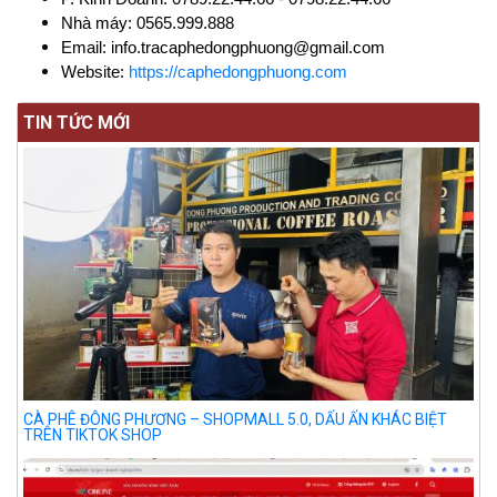
Nhà máy: 0565.999.888
Email:
info.tracaphedongphuong@gmail.com
Website:
https://caphedongphuong.com
TIN TỨC MỚI
CÀ PHÊ ĐÔNG PHƯƠNG – SHOPMALL 5.0, DẤU ẤN KHÁC BIỆT
TRÊN TIKTOK SHOP