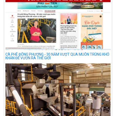
CÀ PHÊ ĐÔNG PHƯƠNG - 30 NĂM VƯỢT QUA MUÔN TRÙNG KHÓ
KHĂN ĐỂ VƯƠN RA THẾ GIỚI