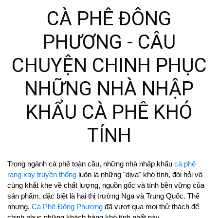
CÀ PHÊ ĐÔNG
PHƯƠNG - CÂU
CHUYỆN CHINH PHỤC
NHỮNG NHÀ NHẬP
KHẨU CÀ PHÊ KHÓ
TÍNH
Trong ngành cà phê toàn cầu, những nhà nhập khẩu 
cà phê 
rang xay truyền thống
 luôn là những "diva" khó tính, đòi hỏi vô 
cùng khắt khe về chất lượng, nguồn gốc và tính bền vững của 
sản phẩm, đặc biệt là hai thị trường Nga và Trung Quốc. Thế 
nhưng, 
Cà Phê Đông Phương
 đã vượt qua mọi thử thách để 
chinh phục những khách hàng khó tính nhất này.