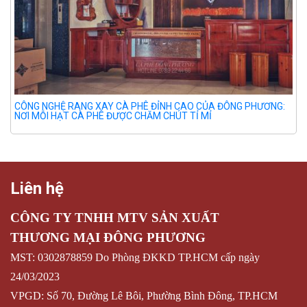
CÔNG NGHỆ RANG XAY CÀ PHÊ ĐỈNH CAO CỦA ĐÔNG PHƯƠNG:
NƠI MỖI HẠT CÀ PHÊ ĐƯỢC CHĂM CHÚT TỈ MỈ
Liên hệ
CÔNG TY TNHH MTV SẢN XUẤT
THƯƠNG MẠI ĐÔNG PHƯƠNG
MST: 0302878859 Do Phòng ĐKKD TP.HCM cấp ngày
24/03/2023
VPGD: Số 70, Đường Lê Bôi, Phường Bình Đông, TP.HCM