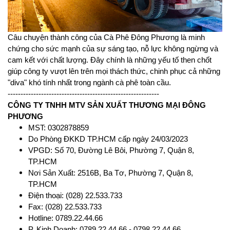
Câu chuyện thành công của Cà Phê Đông Phương là minh 
chứng cho sức mạnh của sự sáng tạo, nỗ lực không ngừng và 
cam kết với chất lượng. Đây chính là những yếu tố then chốt 
giúp công ty vượt lên trên mọi thách thức, chinh phục cả những 
"diva" khó tính nhất trong ngành cà phê toàn cầu.
-----------------------------------------------------------
CÔNG TY TNHH MTV SẢN XUẤT THƯƠNG MẠI ĐÔNG
PHƯƠNG
MST: 0302878859
Do Phòng ĐKKD TP.HCM cấp ngày 24/03/2023
VPGD: Số 70, Đường Lê Bôi, Phường 7, Quận 8,
TP.HCM
Nơi Sản Xuất: 2516B, Ba Tơ, Phường 7, Quận 8,
TP.HCM
Điện thoại: (028) 22.533.733
Fax: (028) 22.533.733
Hotline: 0789.22.44.66
P. Kinh Doanh: 0789.22.44.66 - 0798.22.44.66