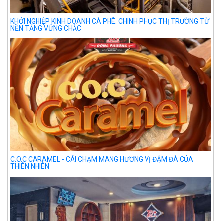
KHỞI NGHIỆP KINH DOANH CÀ PHÊ: CHINH PHỤC THỊ TRƯỜNG TỪ
NỀN TẢNG VỮNG CHẮC
C.O.C CARAMEL - CÁI CHẠM MANG HƯƠNG VỊ ĐẬM ĐÀ CỦA
THIÊN NHIÊN